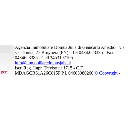
Agenzia Immobiliare Domus Julia di Giancarlo Amadio - via
s.s. Trinità, 77 Brugnera (PN) - Tel 0434.623385 - Fax
0434623385 - Cell 3453197105
info@immobiliaredomusjulia.it
Iscr. Reg. Impr. Treviso nr 1715 - C.F.
 per:
MDAGCR61A26C815P P.I. 04603080260
© Copyright
-