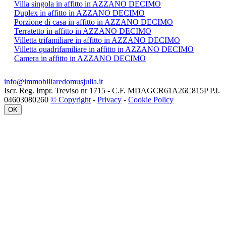
Villa singola in affitto in AZZANO DECIMO
Duplex in affitto in AZZANO DECIMO
Porzione di casa in affitto in AZZANO DECIMO
Terratetto in affitto in AZZANO DECIMO
Villetta trifamiliare in affitto in AZZANO DECIMO
Villetta quadrifamiliare in affitto in AZZANO DECIMO
Camera in affitto in AZZANO DECIMO
info@immobiliaredomusjulia.it
Iscr. Reg. Impr. Treviso nr 1715 - C.F. MDAGCR61A26C815P P.I.
04603080260
© Copyright
-
Privacy
-
Cookie Policy