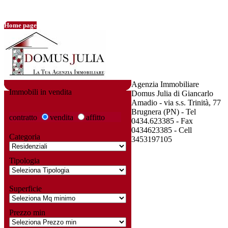
Home page
Agenzia Immobiliare
Immobili in
vendita
Domus Julia di Giancarlo
Amadio - via s.s. Trinità, 77
Brugnera (PN) - Tel
contratto
vendita
affitto
0434.623385 - Fax
0434623385 - Cell
Categoria
3453197105
Tipologia
Superficie
Prezzo min